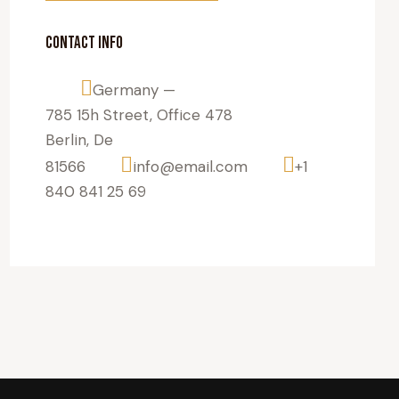
CONTACT INFO
Germany —
785 15h Street, Office 478
Berlin, De
81566
info@email.com
+1
840 841 25 69